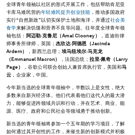
全球青年领袖以社区的形式开展工作，包括帮助肯尼亚
卡库马难民营的
年轻难民提升创业技能
，推动多国政府
实行“自然新政”以切实保护土地和海洋，并通过
社会美
食学
来解决饥馑和营养不良等问题。往年度全球青年领
袖包括：
阿迈勒
·
克鲁尼（
Amal Clooney
）
，道迪街律
师事务所律师，英国；
杰欣达
·
阿德恩（
Jacinda
Ardern
）
，新西兰总理；
埃马纽埃尔
·
马克龙
（
Emmanuel Macron
）
，法国总统；
拉里
·
佩奇（
Larry
Page
）
，谷歌公司联合创始人兼首席执行官，美国和
马
云
，企业家，中国。
今年新当选的全球青年领袖中，半数以上是女性，绝大
多数来自新兴经济体。他们代表着他们这代人的最大潜
力，能够促进跨领域共识和行动，并在艺术、商业、能
源、医疗、政府和公民社会等领域勇于推动创新。
新当选的青年领袖将参加一个五年期的学习项目，了解
如何通过其开创性的工作，来催生新的创新模式并积极