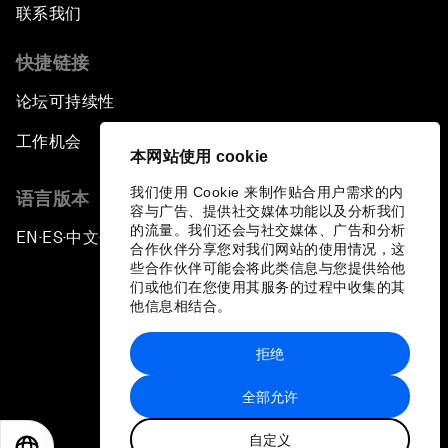
联系我们
快捷链接
论坛可持续性
工作机会
本网站使用 cookie
我们使用 Cookie 来制作贴合用户需求的内
语言版本
容与广告、提供社交媒体功能以及分析我们
的流量。我们还会与社交媒体、广告和分析
EN
ES
中文
日本語
▪
▪
▪
合作伙伴分享您对我们网站的使用情况，这
些合作伙伴可能会将此类信息与您提供给他
们或他们在您使用其服务的过程中收集的其
他信息相结合。
拒绝
隐私政策和服务条款
全部允许
站点地图
自定义
©
2026
世界经济论坛
EN
ES
中文
日本語