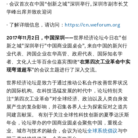
· 会议首次在中国“创新之城”深圳举行, 深圳市副市长艾
学峰出席并致欢迎词
· 了解详细信息，请访问：
https://cn.weforum.org
2017
年
11
月
2
日，中国深圳
——
世界经济论坛今日在”创
新之城”深圳举行”中国商业圆桌会”, 来自中国的新兴行
业代表、跨国企业在华高管、政府代表、国际知名学
者、文化人士等百余位嘉宾围绕“
在第四次工业革命中实
现弯道超车
”的会议主题进行了深入交流。
世界经济论坛是致力于通过推动公私合作改善世界状况
的国际机构。在科技迅猛发展的时代中，论坛特别关
注“第四次工业革命”对全球经济、政治以及人类自身发
展产生的复杂影响，并召集各界人士为探索应对之道共
同建言献策。 有别于关注全球性科技创新的夏季达沃斯
年会，论坛举办的中国商业圆桌会聚焦中国，重视企
业、城市与技术的融合，会议为论坛
全球系统倡议
与中