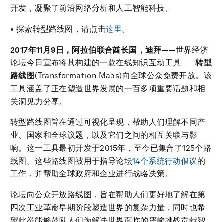
开发，凝聚了前沿网络分析和人工智能科技。
• 探索转型路线图，请点击
这里
。
2017
年
11
月
9
日，阿拉伯联合酋长国，迪拜
——世界经济
论坛今日宣布将其构建的一款在线知识互动工具——
转型
路线图
(Transformation Maps)向全球公众免费开放。该
工具涵盖了正在塑造世界发展的一百多项重要话题和相
关洞见力分享。
转型路线图旨在通过可视化呈现，帮助人们理解不同产
业、国家和全球议题，以及它们之间的相互关联与影
响。这一工具最初开发于2015年，至今已集合了125个路
线图。这些路线图被用于指导论坛
14个系统行动倡议
的
工作，并帮助全球政府和企业进行战略决策。
论坛向公众开放路线图，旨在帮助人们更好地了解在第
四次工业革命早期阶段塑造世界的复杂力量，同时也希
望此举能够鼓励人们为解决世界面临的严峻挑战贡献智