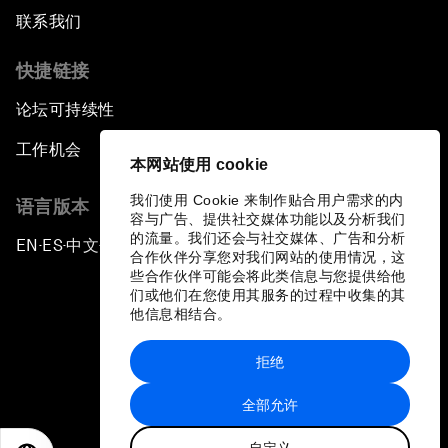
联系我们
快捷链接
论坛可持续性
工作机会
本网站使用 cookie
我们使用 Cookie 来制作贴合用户需求的内
语言版本
容与广告、提供社交媒体功能以及分析我们
的流量。我们还会与社交媒体、广告和分析
EN
ES
中文
日本語
▪
▪
▪
合作伙伴分享您对我们网站的使用情况，这
些合作伙伴可能会将此类信息与您提供给他
们或他们在您使用其服务的过程中收集的其
他信息相结合。
拒绝
隐私政策和服务条款
全部允许
站点地图
自定义