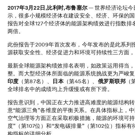
2017
年
3
月
22
日
,
比利时
,
布鲁塞尔
— 世界经济论坛今
示，很多小规模经济体在建设安全、经济、环保的国
报告对全球127个经济体的能源架构绩效进行指数排
两倍。
此份报告于2009年首次发布，今年发布的是此系列
源获取安全性、经济促进力和环境可持续性三方面，
最新全球能源架构绩效排名表明，如政策运用得当，
整。而大型经济体所面临的能源系统挑战更为严峻复
印度
（第87名）、
日本
（第45名）、
俄罗斯联邦
（
全球排名中的成绩均上升缓慢或有所下滑。
报告意识到，中国正在大力推进高难度的能源结构转
意“能源三角”各维度的平衡关系。在具体指标上，中
空气治理等方面正在采取积极措施，能源的环境可持续
度”（第107位）和“发电碳排量”（第102位）指
构指标的详细分析。