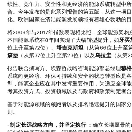
续性、竞争力、安全性和更经济的能源系统转型中所
合。今年发布的是此系列报告的第五版，从这一项目
化。欧洲国家在清洁能源发展领域有着雄心勃勃的目
将2009年与2017年指数表现相比照，全球能源
本国能源系统在8年间实现了大幅转型提升，如
牙买
位上升至第72位）、
塔吉克斯坦
（从第66位上升至
森堡
（从第37位上升至第23位）以及
乌拉圭
（从第2
报告联合撰写方、埃森哲战略咨询能源部总经理
穆格
系统向更经济、环保可持续和安全的状态转型应是各
型，能源企业应在其中发挥重要作用，为适应全球能
考其投资方式、投资领域以及与政府和政策制定者合
基于对能源领域的领跑者以及排名迅速提升的国家分
则。
·
制定长远战略方向，并坚定执行
：
确立长期愿景的