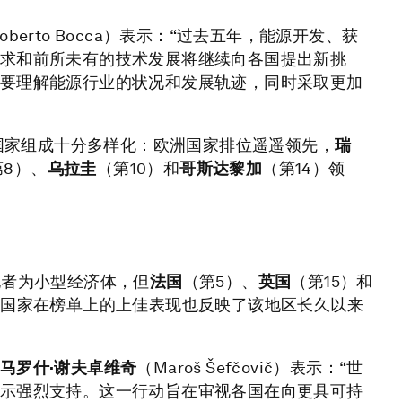
oberto Bocca）表示：“过去五年，能源开发、获
求和前所未有的技术发展将继续向各国提出新挑
要理解能源行业的状况和发展轨迹，同时采取更加
的国家组成十分多样化：欧洲国家排位遥遥领先，
瑞
第8）、
乌拉圭
（第10）和
哥斯达黎加
（第14）领
跑者为小型经济体，但
法国
（第5）、
英国
（第15）和
洲国家在榜单上的上佳表现也反映了该地区长久以来
马罗什·谢夫卓维奇
（Maroš Šefčovič）表示：“世
示强烈支持。这一行动旨在审视各国在向更具可持