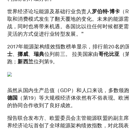
世界经济论坛能源及基础行业负责人
罗伯特
·
博卡
（R
取和消费模式发生了翻天覆地的变化。未来的能源需
战，同时也将带来机遇。各国比以往任何时候都更需
灵活的方式促进行业转型发展。”
2017年能源架构绩效指数榜单显示，排行前20名
士
、
挪威
、
瑞典
位列前三。 拉美国家由
哥伦比亚
（
跑；
新西兰
位列第9。
虽然从国内生产总值（GDP）和人口来说，多数领
德国
（第19）等大规模经济体依然有不俗表现。欧
的协同合作收到了良好成效。
报告联合发布方、欧盟委员会主管能源联盟的副主席
界经济论坛首创了全球能源架构绩效指数，对此我表