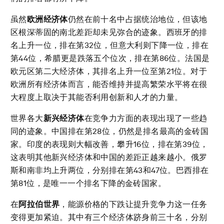
虽然
欧洲经济体
仍然在前十名中占据统治地位，但该地
区根深蒂固的南北差距却未见弥合的迹象。西班牙的排
名上升一位，排在第32位，但意大利则下降一位，排在
第44位，希腊更是跌落五个位次，排在第86位。法国是
欧元区第二大经济体，其排名上升一位至第21位。对于
欧洲所有经济体而言，能否维持并提高繁荣水平将在很
大程度上取决于其能否利用创新和人才的力量。
世界各大
新兴经济体
在竞争力方面的表现出现了一些趋
同的迹象。中国排在第28位，仍然是排名最高的金砖国
家。印度的表现则大幅改善，攀升16位，排在第39位，
这表明其他新兴经济体和中国的差距正越来越小。俄罗
斯和南非均上升两位，分别排在第43和47位。巴西排在
第81位，是唯一一个排名下降的金砖国家。
在
阿拉伯世界
，能源价格的下跌让提升竞争力这一任务
变得更加紧迫。其中有三个经济体跻身前三十名，分别