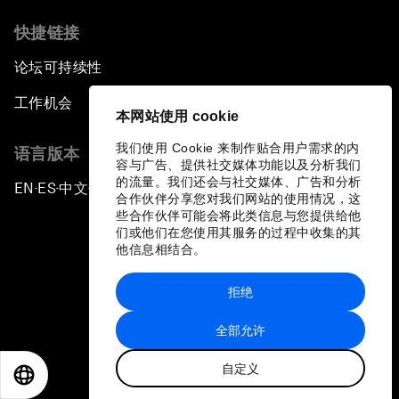
快捷链接
论坛可持续性
工作机会
本网站使用 cookie
我们使用 Cookie 来制作贴合用户需求的内
语言版本
容与广告、提供社交媒体功能以及分析我们
的流量。我们还会与社交媒体、广告和分析
EN
ES
中文
日本語
▪
▪
▪
合作伙伴分享您对我们网站的使用情况，这
些合作伙伴可能会将此类信息与您提供给他
们或他们在您使用其服务的过程中收集的其
他信息相结合。
拒绝
隐私政策和服务条款
全部允许
站点地图
自定义
©
2026
世界经济论坛
EN
ES
中文
日本語