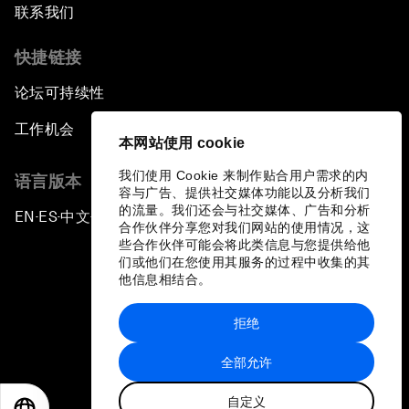
联系我们
快捷链接
论坛可持续性
工作机会
本网站使用 cookie
我们使用 Cookie 来制作贴合用户需求的内
语言版本
容与广告、提供社交媒体功能以及分析我们
的流量。我们还会与社交媒体、广告和分析
EN
ES
中文
日本語
▪
▪
▪
合作伙伴分享您对我们网站的使用情况，这
些合作伙伴可能会将此类信息与您提供给他
们或他们在您使用其服务的过程中收集的其
他信息相结合。
拒绝
隐私政策和服务条款
全部允许
站点地图
自定义
©
2026
世界经济论坛
EN
ES
中文
日本語