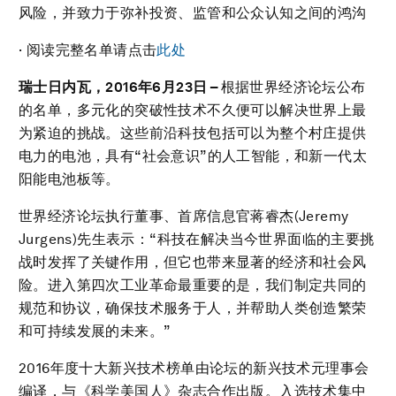
风险，并致力于弥补投资、监管和公众认知之间的鸿沟
· 阅读完整名单请点击
此处
瑞士日内瓦，
2016
年
6
月
23
日
–
根据世界经济论坛公布
的名单，多元化的突破性技术不久便可以解决世界上最
为紧迫的挑战。这些前沿科技包括可以为整个村庄提供
电力的电池，具有“社会意识”的人工智能，和新一代太
阳能电池板等。
世界经济论坛执行董事、首席信息官蒋睿杰(Jeremy
Jurgens)先生表示：“科技在解决当今世界面临的主要挑
战时发挥了关键作用，但它也带来显著的经济和社会风
险。进入第四次工业革命最重要的是，我们制定共同的
规范和协议，确保技术服务于人，并帮助人类创造繁荣
和可持续发展的未来。”
2016年度十大新兴技术榜单由论坛的新兴技术元理事会
编译，与《科学美国人》杂志合作出版。入选技术集中