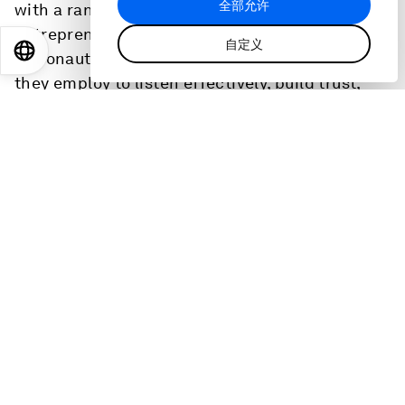
全部允许
with a range of voices including CEOs,
entrepreneurs, civil society leaders and an
自定义
EN
ES
中文
日本語
astronaut. They share the personal approaches
they employ to listen effectively, build trust,
strengthen collaborations, seek out new
perspectives and ensure their leadership
meets the moment.
主持：
:
Linda Lacina
Digital Editor
,
World Economic Forum
话题
:
论坛建制
领导力
分享
: