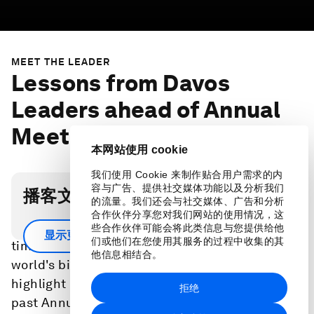
MEET THE LEADER
Lessons from Davos
Leaders ahead of Annual
Meeting 2024
本网站使用 cookie
我们使用 Cookie 来制作贴合用户需求的内
容与广告、提供社交媒体功能以及分析我们
播客文字稿
的流量。我们还会与社交媒体、广告和分析
合作伙伴分享您对我们网站的使用情况，这
How do the world's top leaders maximize their
些合作伙伴可能会将此类信息与您提供给他
显示更多
们或他们在您使用其服务的过程中收集的其
time to connect and build solutions to the
他信息相结合。
world's biggest problems? This special
highlight episode shares insights recorded at
拒绝
past Annual Meetings in Davos, Switzerland