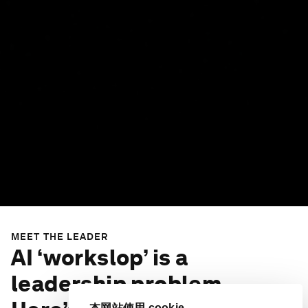
MEET THE LEADER
AI ‘workslop’ is a
leadership problem.
本网站使用 cookie