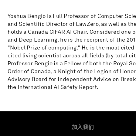
Yoshua Bengio is Full Professor of Computer Sci
and Scientific Director of LawZero, as well as th
holds a Canada CIFAR AI Chair. Considered one of 
and Deep Learning, he is the recipient of the 20
"Nobel Prize of computing." He is the most cite
cited living scientist across all fields (by total ci
Professor Bengio is a Fellow of both the Royal S
Order of Canada, a Knight of the Legion of Honor
Advisory Board for Independent Advice on Break
the International AI Safety Report.
加入我们