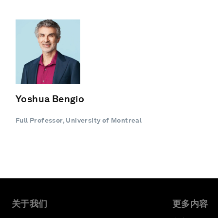
Yoshua Bengio
Full Professor, University of Montreal
关于我们
更多内容