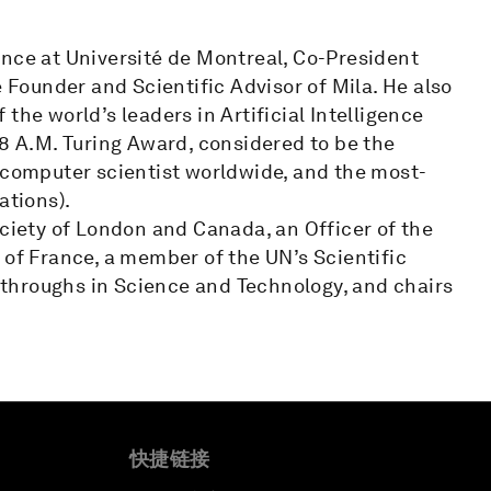
ence at Université de Montreal, Co-President
e Founder and Scientific Advisor of Mila. He also
the world’s leaders in Artificial Intelligence
18 A.M. Turing Award, considered to be the
d computer scientist worldwide, and the most-
tations).
ociety of London and Canada, an Officer of the
 of France, a member of the UN’s Scientific
throughs in Science and Technology, and chairs
快捷链接