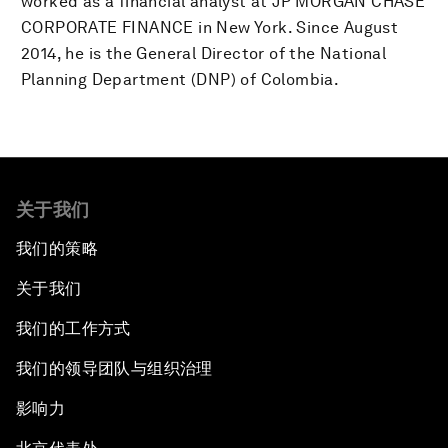
worked as a financial analyst at JP MORGAN CHASE
CORPORATE FINANCE in New York. Since August
2014, he is the General Director of the National
Planning Department (DNP) of Colombia.
关于我们
我们的策略
关于我们
我们的工作方式
我们的领导团队与组织治理
影响力