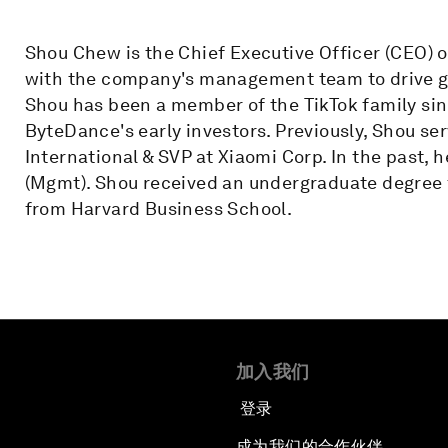
Shou Chew is the Chief Executive Officer (CEO) o
with the company's management team to drive g
Shou has been a member of the TikTok family since
ByteDance's early investors. Previously, Shou ser
International & SVP at Xiaomi Corp. In the past, 
(Mgmt). Shou received an undergraduate degree
from Harvard Business School.
加入我们
登录
成为我们的合作伙伴