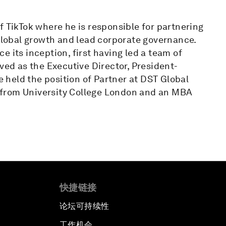
f TikTok where he is responsible for partnering
lobal growth and lead corporate governance.
 its inception, first having led a team of
ved as the Executive Director, President-
he held the position of Partner at DST Global
 from University College London and an MBA
快捷链接
论坛可持续性
工作机会