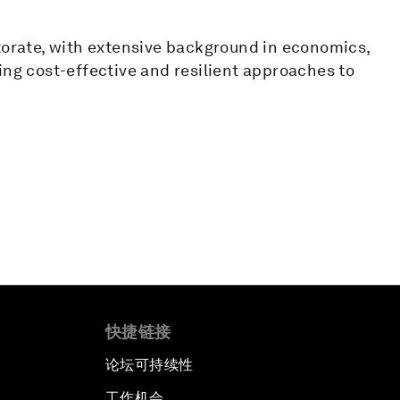
ctorate, with extensive background in economics,
ing cost-effective and resilient approaches to
快捷链接
论坛可持续性
工作机会