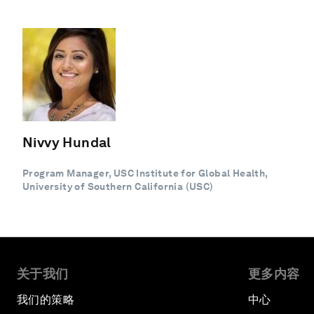
Nivvy Hundal
Program Manager, USC Institute for Global Health,
University of Southern California (USC)
关于我们
更多内容
我们的策略
中心