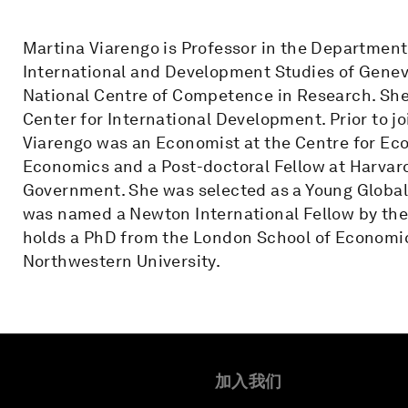
Martina Viarengo is Professor in the Department
International and Development Studies of Geneva
National Centre of Competence in Research. She i
Center for International Development. Prior to joi
Viarengo was an Economist at the Centre for Ec
Economics and a Post-doctoral Fellow at Harvard
Government. She was selected as a Young Globa
was named a Newton International Fellow by the
holds a PhD from the London School of Economi
Northwestern University.
加入我们