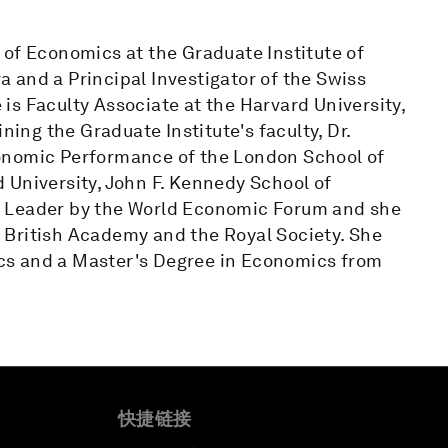
 of Economics at the Graduate Institute of
 and a Principal Investigator of the Swiss
s Faculty Associate at the Harvard University,
ning the Graduate Institute's faculty, Dr.
onomic Performance of the London School of
 University, John F. Kennedy School of
l Leader by the World Economic Forum and she
 British Academy and the Royal Society. She
cs and a Master's Degree in Economics from
快捷链接