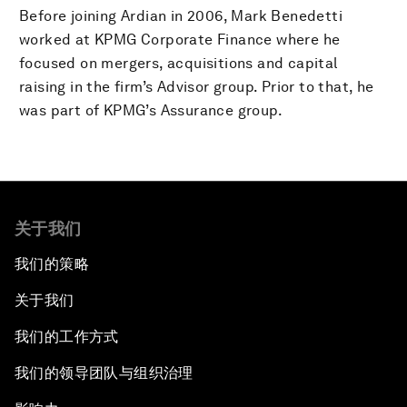
Before joining Ardian in 2006, Mark Benedetti
worked at KPMG Corporate Finance where he
focused on mergers, acquisitions and capital
raising in the firm’s Advisor group. Prior to that, he
was part of KPMG’s Assurance group.
关于我们
我们的策略
关于我们
我们的工作方式
我们的领导团队与组织治理