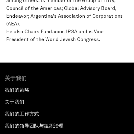
among others. Is member of the Group of Fifty;
Council of the Americas; Global Advisory Board,
Endeavor; Argentina's Association of Corporations
(AEA).
He also Chairs Fundacion IRSA and is Vice-
President of the World Jewish Congress.
关于我们
我们的策略
关于我们
我们的工作方式
我们的领导团队与组织治理