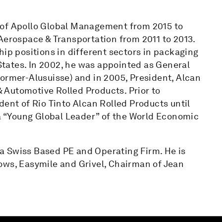
 of Apollo Global Management from 2015 to
Aerospace & Transportation from 2011 to 2013.
hip positions in different sectors in packaging
tates. In 2002, he was appointed as General
ormer-Alusuisse) and in 2005, President, Alcan
Automotive Rolled Products. Prior to
dent of Rio Tinto Alcan Rolled Products until
 a “Young Global Leader” of the World Economic
a Swiss Based PE and Operating Firm. He is
ows, Easymile and Grivel, Chairman of Jean