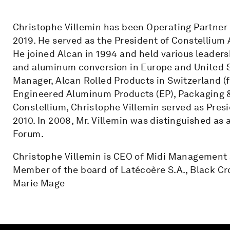
Christophe Villemin has been Operating Partner
2019. He served as the President of Constellium 
He joined Alcan in 1994 and held various leaders
and aluminum conversion in Europe and United S
Manager, Alcan Rolled Products in Switzerland (f
Engineered Aluminum Products (EP), Packaging & 
Constellium, Christophe Villemin served as Presi
2010. In 2008, Mr. Villemin was distinguished as
Forum.
Christophe Villemin is CEO of Midi Management 
Member of the board of Latécoère S.A., Black Cr
Marie Mage