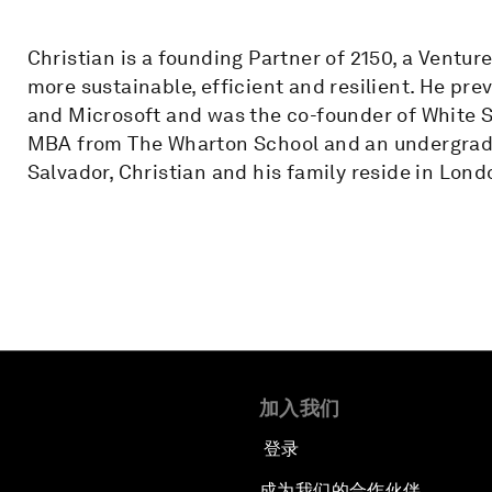
Christian is a founding Partner of 2150, a Ventur
more sustainable, efficient and resilient. He pre
and Microsoft and was the co-founder of White St
MBA from The Wharton School and an undergrad d
Salvador, Christian and his family reside in Lond
加入我们
登录
成为我们的合作伙伴