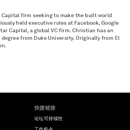
e Capital firm seeking to make the built world
viously held executive roles at Facebook, Google
ar Capital, a global VC firm. Christian has an
egree from Duke University. Originally from El
on.
快捷链接
论坛可持续性
工作机会