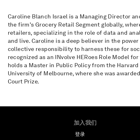
Caroline Blanch Israel is a Managing Director an
the firm's Grocery Retail Segment globally, wher
retailers, specializing in the role of data and a
and live. Caroline is a deep believer in the powe
collective responsibility to harness these for s
recognized as an INvolve HERoes Role Model for 
holds a Master in Public Policy from the Harvar
University of Melbourne, where she was awarded
Court Prize.
加入我们
登录