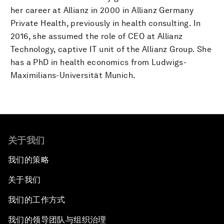
her career at Allianz in 2000 in Allianz Germany
Private Health, previously in health consulting. In
2016, she assumed the role of CEO at Allianz
Technology, captive IT unit of the Allianz Group. She
has a PhD in health economics from Ludwigs-
Maximilians-Universität Munich.
关于我们
我们的策略
关于我们
我们的工作方式
我们的领导团队与组织治理