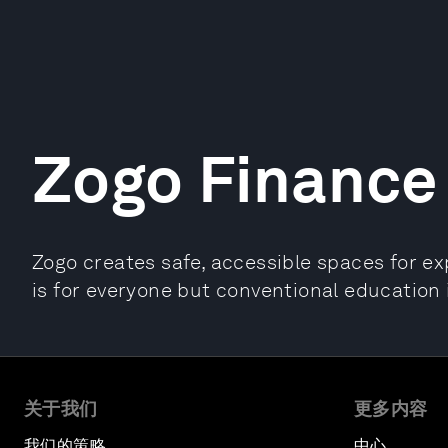
Zogo Finance
Zogo creates safe, accessible spaces for e
is for everyone but conventional education i
关于我们
更多内容
我们的策略
中心