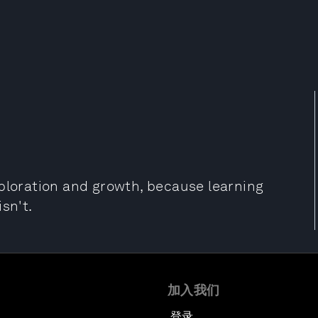
xploration and growth, because learning
sn't.
加入我们
登录