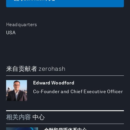
Headquarters
USA
来自贡献者 zerohash
Edward Woodford
Co-Founder and Chief Executive Officer
相关内容
中心