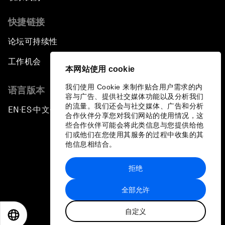
快捷链接
论坛可持续性
工作机会
本网站使用 cookie
我们使用 Cookie 来制作贴合用户需求的内
语言版本
容与广告、提供社交媒体功能以及分析我们
的流量。我们还会与社交媒体、广告和分析
EN
ES
中文
日本語
▪
▪
▪
合作伙伴分享您对我们网站的使用情况，这
些合作伙伴可能会将此类信息与您提供给他
们或他们在您使用其服务的过程中收集的其
他信息相结合。
拒绝
隐私政策和服务条款
全部允许
站点地图
自定义
©
2026
世界经济论坛
EN
ES
中文
日本語