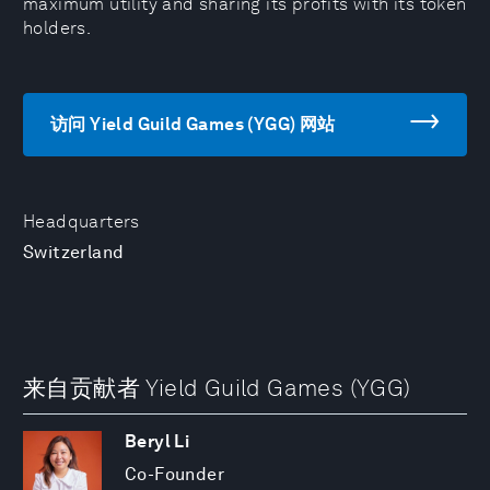
maximum utility and sharing its profits with its token
holders.
访问 Yield Guild Games (YGG) 网站
Headquarters
Switzerland
来自贡献者 Yield Guild Games (YGG)
Beryl Li
Co-Founder