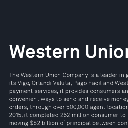
Western Unio
The Western Union Company is a leader in g
its Vigo, Orlandi Valuta, Pago Facil and W
payment services, it provides consumers an
convenient ways to send and receive mon
orders, through over 500,000 agent locatio
2015, it completed 262 million consumer-t
moving $82 billion of principal between co