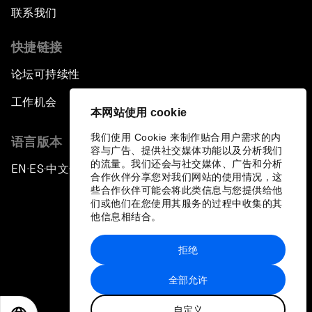
联系我们
快捷链接
论坛可持续性
工作机会
本网站使用 cookie
我们使用 Cookie 来制作贴合用户需求的内
语言版本
容与广告、提供社交媒体功能以及分析我们
的流量。我们还会与社交媒体、广告和分析
EN
ES
中文
日本語
▪
▪
▪
合作伙伴分享您对我们网站的使用情况，这
些合作伙伴可能会将此类信息与您提供给他
们或他们在您使用其服务的过程中收集的其
他信息相结合。
拒绝
隐私政策和服务条款
全部允许
站点地图
自定义