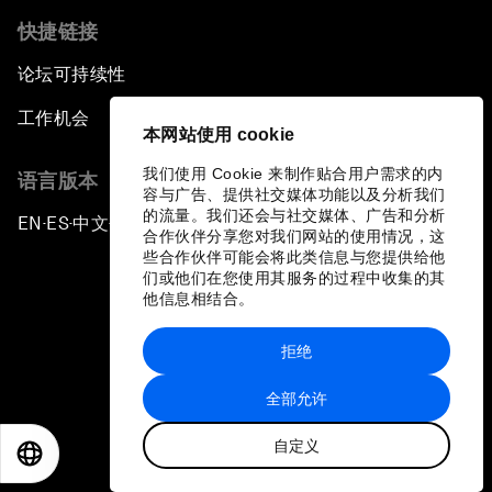
快捷链接
论坛可持续性
工作机会
本网站使用 cookie
我们使用 Cookie 来制作贴合用户需求的内
语言版本
容与广告、提供社交媒体功能以及分析我们
的流量。我们还会与社交媒体、广告和分析
EN
ES
中文
日本語
▪
▪
▪
合作伙伴分享您对我们网站的使用情况，这
些合作伙伴可能会将此类信息与您提供给他
们或他们在您使用其服务的过程中收集的其
他信息相结合。
拒绝
隐私政策和服务条款
全部允许
站点地图
自定义
©
2026
世界经济论坛
EN
ES
中文
日本語