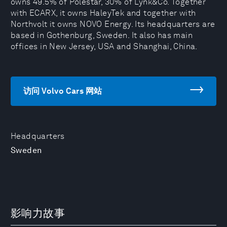
owns 49.5% of Polestar, 30% of Lynk&Co. Together
with ECARX, it owns HaleyTek and together with
Northvolt it owns NOVO Energy. Its headquarters are
based in Gothenburg, Sweden. It also has main
offices in New Jersey, USA and Shanghai, China.
访问 Volvo Cars 网站
Headquarters
Sweden
影响力故事