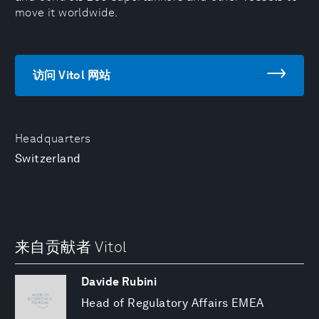
move it worldwide.
访问 Vitol 网站
Headquarters
Switzerland
来自贡献者 Vitol
Davide Rubini
Head of Regulatory Affairs EMEA