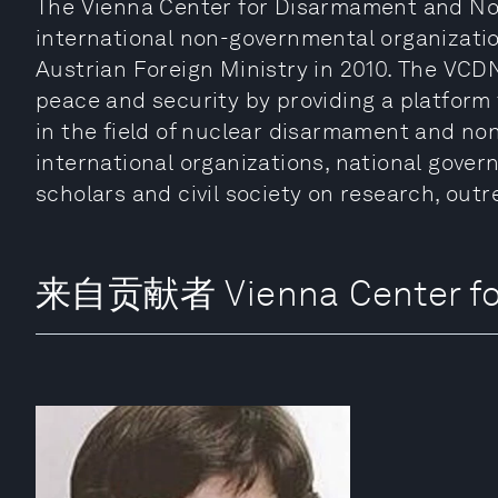
The Vienna Center for Disarmament and Non
international non-governmental organization
Austrian Foreign Ministry in 2010. The VCDN
peace and security by providing a platform
in the field of nuclear disarmament and non-
international organizations, national gove
scholars and civil society on research, outr
来自贡献者 Vienna Center for 