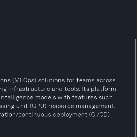
ions (MLOps) solutions for teams across
ng infrastructure and tools. Its platform
l intelligence models with features such
essing unit (GPU) resource management,
gration/continuous deployment (CI/CD)