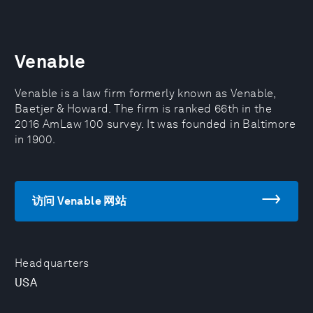
Venable
Venable is a law firm formerly known as Venable,
Baetjer & Howard. The firm is ranked 66th in the
2016 AmLaw 100 survey. It was founded in Baltimore
in 1900.
访问 Venable 网站
Headquarters
USA