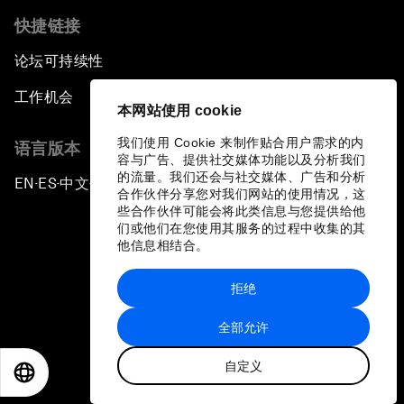
快捷链接
论坛可持续性
工作机会
本网站使用 cookie
我们使用 Cookie 来制作贴合用户需求的内
语言版本
容与广告、提供社交媒体功能以及分析我们
的流量。我们还会与社交媒体、广告和分析
EN
ES
中文
日本語
▪
▪
▪
合作伙伴分享您对我们网站的使用情况，这
些合作伙伴可能会将此类信息与您提供给他
们或他们在您使用其服务的过程中收集的其
他信息相结合。
拒绝
隐私政策和服务条款
全部允许
站点地图
自定义
©
2026
世界经济论坛
EN
ES
中文
日本語