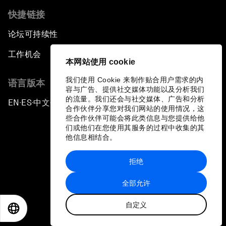
快捷链接
论坛可持续性
工作机会
本网站使用 cookie
我们使用 Cookie 来制作贴合用户需求的内
语言版本
容与广告、提供社交媒体功能以及分析我们
的流量。我们还会与社交媒体、广告和分析
EN
ES
中文
日本語
▪
▪
▪
合作伙伴分享您对我们网站的使用情况，这
些合作伙伴可能会将此类信息与您提供给他
们或他们在您使用其服务的过程中收集的其
他信息相结合。
拒绝
隐私政策和服务条款
全部允许
站点地图
自定义
©
2026
世界经济论坛
EN
ES
中文
日本語