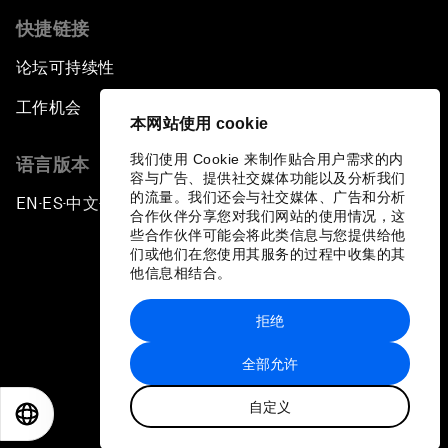
快捷链接
论坛可持续性
工作机会
本网站使用 cookie
我们使用 Cookie 来制作贴合用户需求的内
语言版本
容与广告、提供社交媒体功能以及分析我们
的流量。我们还会与社交媒体、广告和分析
EN
ES
中文
日本語
▪
▪
▪
合作伙伴分享您对我们网站的使用情况，这
些合作伙伴可能会将此类信息与您提供给他
们或他们在您使用其服务的过程中收集的其
他信息相结合。
拒绝
隐私政策和服务条款
全部允许
站点地图
自定义
©
2026
世界经济论坛
EN
ES
中文
日本語