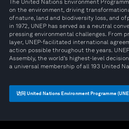
The United Nations Environment Programme 
on the environment, driving transformationa
of nature, land and biodiversity loss, and of
in 1972, UNEP has served as a neutral conv
pressing environmental challenges. From pr
layer, UNEP-facilitated international agre
action possible throughout the years. UNE
Assembly, the world’s highest-level decisi
a universal membership of all 193 United N
访问 United Nations Environment Programme (UN