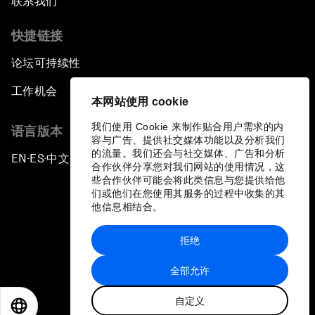
联系我们
快捷链接
论坛可持续性
工作机会
本网站使用 cookie
我们使用 Cookie 来制作贴合用户需求的内
语言版本
容与广告、提供社交媒体功能以及分析我们
的流量。我们还会与社交媒体、广告和分析
EN
ES
中文
日本語
▪
▪
▪
合作伙伴分享您对我们网站的使用情况，这
些合作伙伴可能会将此类信息与您提供给他
们或他们在您使用其服务的过程中收集的其
他信息相结合。
拒绝
隐私政策和服务条款
全部允许
站点地图
自定义
©
2026
世界经济论坛
EN
ES
中文
日本語