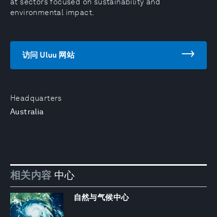
at sectors focused on sustainability and
environmental impact.
访问 Uluu 网站
Headquarters
Australia
相关内容
中心
自然与气候中心