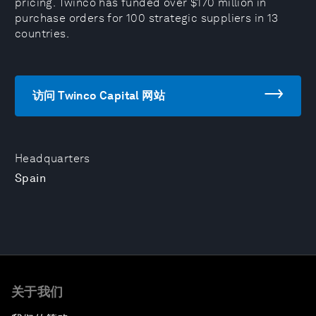
pricing. Twinco has funded over $170 million in
purchase orders for 100 strategic suppliers in 13
countries.
访问 Twinco Capital 网站
Headquarters
Spain
关于我们