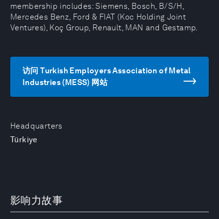
membership includes: Siemens, Bosch, B/S/H,
Mercedes Benz, Ford & FIAT (Koc Holding Joint
Ventures), Koç Group, Renault, MAN and Gestamp.
访问 Turkish Employers Association of Metal
Industries (MESS) 网站
Headquarters
Türkiye
影响力故事