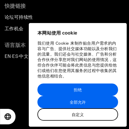
快捷链接
论坛可持续性
工作机会
本网站使用 cookie
我们使用 Cookie 来制作贴合用户需求的内
语言版本
容与广告、提供社交媒体功能以及分析我们
的流量。我们还会与社交媒体、广告和分析
EN
ES
中文
日本語
▪
▪
▪
合作伙伴分享您对我们网站的使用情况，这
些合作伙伴可能会将此类信息与您提供给他
们或他们在您使用其服务的过程中收集的其
他信息相结合。
拒绝
隐私政策和服务条款
全部允许
站点地图
自定义
©
2026
世界经济论坛
EN
ES
中文
日本語