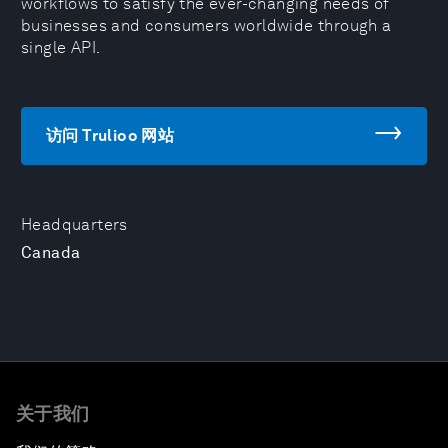
workflows to satisfy the ever-changing needs of
businesses and consumers worldwide through a
single API.
访问 Trulioo 网站
Headquarters
Canada
关于我们