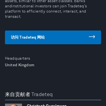
assets, similar to other asset classes. Banks
andinstitutional investors can join Tradeteq’s
platform to efficiently connect, interact, and
transact.
访问 Tradeteq 网站
Headquarters
United Kingdom
来自贡献者 Tradeteq
Christoph Gugelmann