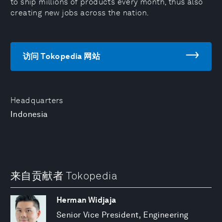
to ship millions of products every month, thus also
creating new jobs across the nation.
访问 Tokopedia 网站
Headquarters
Indonesia
来自贡献者 Tokopedia
Herman Widjaja
Senior Vice President, Engineering