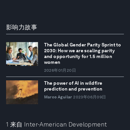
影响力故事
The Global Gender Parity Sprint to
2030: How we are scaling parity
and opportunity for 1.5 million
women
2026年01月20日
The power of AI in wildfire
prediction and prevention
Marco Aguilar
2023年06月09日
1 来自 Inter-American Development