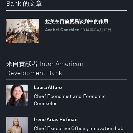
Bank 的文章
拉美在目前贸易谈判中的作用
Anabel González
2014年04月12日
来自贡献者 Inter-American
Development Bank
Laura Alfaro
Chief Economist and Economic
Counselor
Irene Arias Hofman
Chief Executive Officer, Innovation Lab