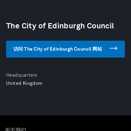
The City of Edinburgh Council
访问 The City of Edinburgh Council 网站
Headquarters
United Kingdom
关于我们