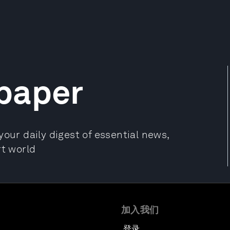
paper
our daily digest of essential news,
rt world
加入我们
登录