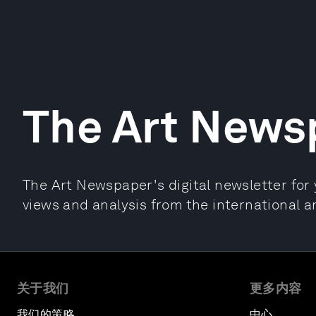
The Art News
The Art Newspaper's digital newsletter for y
views and analysis from the international a
关于我们
更多内容
我们的策略
中心