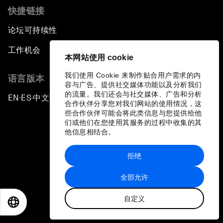
快捷链接
论坛可持续性
工作机会
本网站使用 cookie
我们使用 Cookie 来制作贴合用户需求的内
语言版本
容与广告、提供社交媒体功能以及分析我们
的流量。我们还会与社交媒体、广告和分析
EN
ES
中文
日本語
▪
▪
▪
合作伙伴分享您对我们网站的使用情况，这
些合作伙伴可能会将此类信息与您提供给他
们或他们在您使用其服务的过程中收集的其
他信息相结合。
拒绝
隐私政策和服务条款
全部允许
站点地图
自定义
©
2026
世界经济论坛
EN
ES
中文
日本語