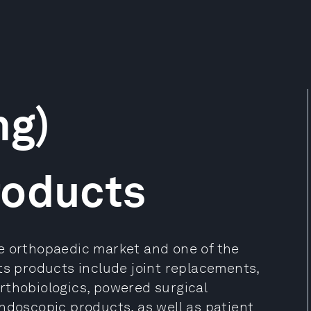
ng)
roducts
e orthopaedic market and one of the
ts products include joint replacements,
rthobiologics, powered surgical
ndoscopic products, as well as patient